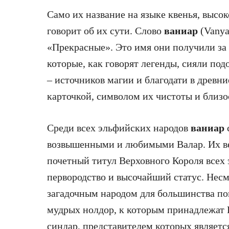
Само их название на языке квенья, высо
говорит об их сути. Слово
ваниар
(Vanya
«Прекрасные». Это имя они получили за 
которые, как говорят легенды, сияли по
– источников магии и благодати в древни
карточкой, символом их чистоты и близо
Среди всех эльфийских народов
ваниар
возвышенными и любимыми Валар. Их ве
почетный титул Верховного Короля всех 
первородство и высочайший статус. Несм
загадочным народом для большинства по
мудрых нолдор, к которым принадлежат 
синдар, представителем которых являетс