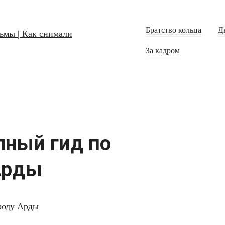
Братство кольца
Д
За кадром
лный гид по
Арды