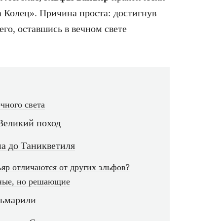
 Колец». Причина проста: достигнув
его, оставшись в вечном свете
чного света
Великий поход
на до Таникветиля
яр отличаются от других эльфов?
тные, но решающие
льмарили