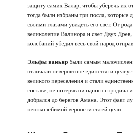
защиту самих Валар, чтобы уберечь их от
тогда были избраны три посла, которые 
своими глазами увидеть его свет. От род
великолепие Валинора и свет Двух Древ, 
колебаний убедил весь свой народ отправ
Эльфы ваньяр
были самым малочисленны
отличали невероятное единство и целеус
великого переселения и стали единстве
составе, не потеряв ни одного сородича и
добрался до берегов Амана. Этот факт лу
непоколебимой верности своей цели.