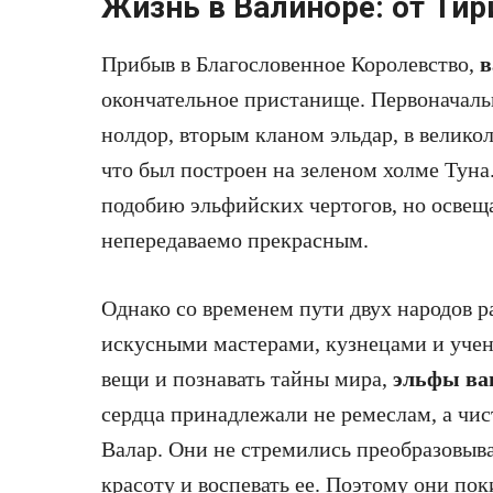
Жизнь в Валиноре: от Тир
Прибыв в Благословенное Королевство,
в
окончательное пристанище. Первоначаль
нолдор, вторым кланом эльдар, в велик
что был построен на зеленом холме Туна.
подобию эльфийских чертогов, но освеща
непередаваемо прекрасным.
Однако со временем пути двух народов р
искусными мастерами, кузнецами и уче
вещи и познавать тайны мира,
эльфы ва
сердца принадлежали не ремеслам, а чис
Валар. Они не стремились преобразовыват
красоту и воспевать ее. Поэтому они по