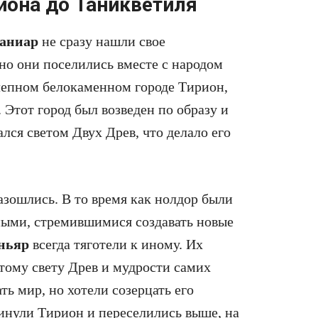
иона до Таникветиля
аниар
не сразу нашли свое
но они поселились вместе с народом
олепном белокаменном городе Тирион,
 Этот город был возведен по образу и
лся светом Двух Древ, что делало его
азошлись. В то время как нолдор были
ными, стремившимися создавать новые
ньяр
всегда тяготели к иному. Их
тому свету Древ и мудрости самих
ь мир, но хотели созерцать его
кинули Тирион и переселились выше, на