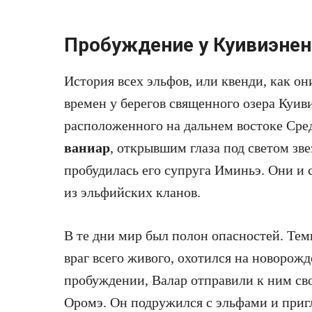
Пробуждение у Куивиэнен
История всех эльфов, или квенди, как он
времен у берегов священного озера Куи
расположенного на дальнем востоке Сре
ваниар
, открывшим глаза под светом зве
пробудилась его супруга Иминьэ. Они и 
из эльфийских кланов.
В те дни мир был полон опасностей. Те
враг всего живого, охотился на новорожд
пробуждении, Валар отправили к ним сво
Оромэ. Он подружился с эльфами и пригл