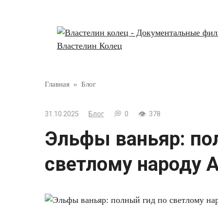
Перейти
к
контенту
Главная
»
Блог
31.10.2025
Блог
0
378
Эльфы ваньяр: по
светлому народу 