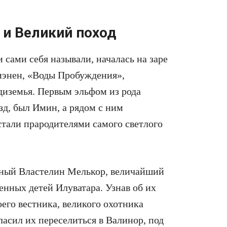
 и Великий поход
и сами себя называли, началась на заре
виэнен, «Воды Пробуждения»,
диземья. Первым эльфом из рода
зд, был Имин, а рядом с ним
стали прародителями самого светлого
мный Властелин Мелькор, величайший
енных детей Илуватара. Узнав об их
его вестника, великого охотника
асил их переселиться в Валинор, под