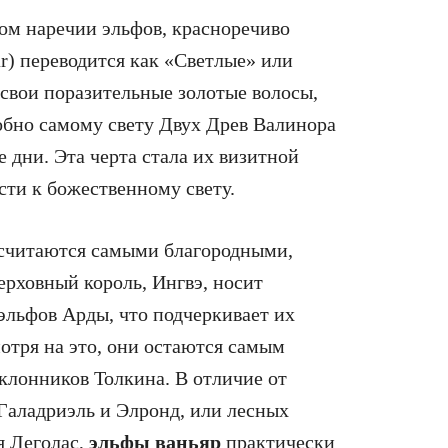
ком наречии эльфов, красноречиво
r) переводится как «Светлые» или
свои поразительные золотые волосы,
добно самому свету Двух Древ Валинора
е дни. Эта черта стала их визитной
сти к божественному свету.
считаются самыми благородными,
рховный король, Ингвэ, носит
эльфов Арды, что подчеркивает их
отря на это, они остаются самым
клонников Толкина. В отличие от
Галадриэль и Элронд, или лесных
я Леголас,
эльфы ваньяр
практически